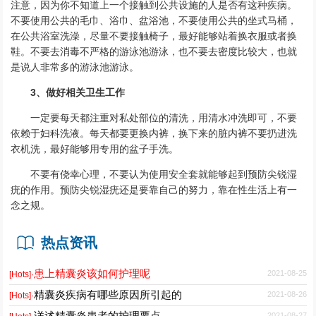
注意，因为你不知道上一个接触到公共设施的人是否有这种疾病。
不要使用公共的毛巾、浴巾、盆浴池，不要使用公共的坐式马桶，
在公共浴室洗澡，尽量不要接触椅子，最好能够站着换衣服或者换
鞋。不要去消毒不严格的游泳池游泳，也不要去密度比较大，也就
是说人非常多的游泳池游泳。
3、做好相关卫生工作
一定要每天都注重对私处部位的清洗，用清水冲洗即可，不要
依赖于妇科洗液。每天都要更换内裤，换下来的脏内裤不要扔进洗
衣机洗，最好能够用专用的盆子手洗。
不要有侥幸心理，不要认为使用安全套就能够起到预防尖锐湿
疣的作用。预防尖锐湿疣还是要靠自己的努力，靠在性生活上有一
念之规。
热点资讯
患上精囊炎该如何护理呢
2021-08-25
[Hots]·
精囊炎疾病有哪些原因所引起的
2021-08-26
[Hots]·
详述精囊炎患者的护理要点
2021-08-27