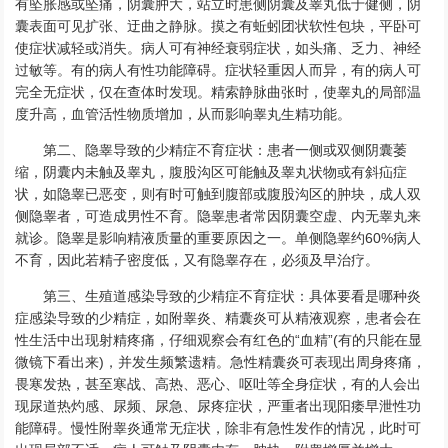
有坠胀感或坠痛，阴囊肿大，站立时患侧阴囊及睾丸低于健侧，阴
囊表面可见扩张、迂曲之静脉。摸之有蚯蚓团状软性包块，平卧可
使症状减轻或消失。病人可有神经衰弱症状，如头痛、乏力、神经
过敏等。有的病人有性功能障碍。症状轻重因人而异，有的病人可
完全无症状，仅在查体时发现。精索静脉曲张时，使睾丸的局部温
度升高，血管活性物质增加，从而影响睾丸生精功能。
第二、隐睾导致的少精症不育症状：患者一侧或双侧阴囊萎
缩，阴囊内未触及睾丸，腹股沟区可能触及睾丸状物或有斜疝症
状，如隐睾已恶变，则有时可触到腹部或腹股沟区的肿块，成人双
侧隐睾者，可造成男性不育。隐睾患者常因阴囊空虚、内无睾丸来
就诊。隐睾是影响精液质量的重要原因之一。单侧隐睾约60%病人
不育，因此若精子密度低，又有隐睾存在，必须及早治疗。
第三、生殖道感染导致的少精症不育症状：具体要看是哪种炎
症感染导致的少精症，如附睾炎、精囊炎可从精液观察，患者会在
性生活中出现射精疼痛，仔细观察会有红色的“血精”(有的只能在显
微镜下看出来)，并发生频繁遗精。急性精囊炎可表现出周身疼痛，
畏寒发热，甚至寒战、高热、恶心、呕吐等全身症状，有的人会出
现尿道热灼感、尿频、尿急、尿疼症状，严重者出现阳痿早泄性功
能障碍。慢性附睾炎通常无症状，除非有急性发作的情况，此时可