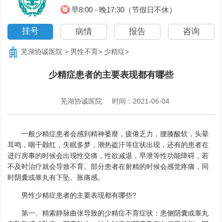
早8:00 - 晚17:30（节假日不休）
挂号
病情
报告
咨询
芜湖协诚医院
>
男性不育
>
少精症
>
少精症患者的主要表现都有哪些
芜湖协诚医院
时间：2021-06-04
一般少精症患者会感到精神萎靡，疲倦乏力，腰膝酸软，头晕
耳鸣，咽干颧红，失眠多梦，潮热盗汗等症状出现，还有的患者在
进行房事的时候会出现性交痛，性欲减退，早泄等性功能障碍，若
不及时治疗就会导致不育。部分患者在射精的时候会感觉疼痛，同
时阴囊或睾丸有下坠、胀痛感。
男性少精症患者的主要表现都有哪些?
第一、精索静脉曲张导致的少精症不育症状：患侧阴囊或睾丸