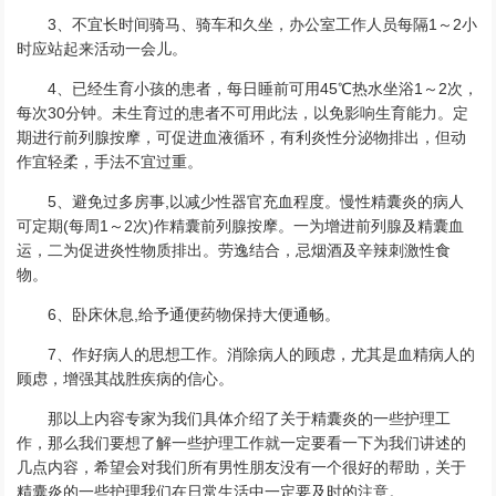
3、不宜长时间骑马、骑车和久坐，办公室工作人员每隔1～2小
时应站起来活动一会儿。
4、已经生育小孩的患者，每日睡前可用45℃热水坐浴1～2次，
每次30分钟。未生育过的患者不可用此法，以免影响生育能力。定
期进行前列腺按摩，可促进血液循环，有利炎性分泌物排出，但动
作宜轻柔，手法不宜过重。
5、避免过多房事,以减少性器官充血程度。慢性精囊炎的病人
可定期(每周1～2次)作精囊前列腺按摩。一为增进前列腺及精囊血
运，二为促进炎性物质排出。劳逸结合，忌烟酒及辛辣刺激性食
物。
6、卧床休息,给予通便药物保持大便通畅。
7、作好病人的思想工作。消除病人的顾虑，尤其是血精病人的
顾虑，增强其战胜疾病的信心。
那以上内容专家为我们具体介绍了关于精囊炎的一些护理工
作，那么我们要想了解一些护理工作就一定要看一下为我们讲述的
几点内容，希望会对我们所有男性朋友没有一个很好的帮助，关于
精囊炎的一些护理我们在日常生活中一定要及时的注意。