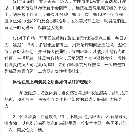
(2)局部治疗：黄连素离子透入，大便后用1‰黄连素20毫升灌
肠，用此药浸湿纱布垫置于会阴部，并连接在直流电理疗器的阳极
上，阴极敷于耻骨上，每次20分钟，每日一次，每10次一个疗程。
温水坐浴(水温42℃)及会阴部热敷，以改善局部血运，助炎症消退。
避免坐时间过长，以防盆腔充血。
(3)对于血精，可用乙烯雌酚1毫克加强地松5毫克口服，每日3
次，连服2～3周，多能使血精停止。用药治疗期间还应注意一些细
节：多卧床休息，并保持大便通畅，节制房事，以减少性器官充血
程度。生活规律，注意劳逸结合，忌烟酒及辛辣刺激性食物。慢性
精囊炎的病人可定期(每周1～2次)作精囊前列腺按摩。一为增进前
列腺及精囊血运，二为促进炎性物质排出。
男性在患上精囊炎之后要如何做好护理呢?
1、加强锻炼，增强体质，避免感冒等上呼吸道感染，及时治疗
龋齿、预防腹泻，积极治疗身体其他部位的感染，提高机体抗病
力。
2、饮食清淡，注意饮食卫生，不饮酒(包括啤酒)，不食辛辣刺
激食物，以免引起前列腺充血;戒除手淫，控制性生活，每周不超过
一次，禁忌性交中断。