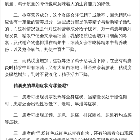
质量，精子质量的降低也就意味着人的生育能力的降低。
二、抢夺营养成分，这个炎症会降低精子成活率，因为精浆中
应含有一定量的营养成分，这些成分都是供养精子与帮助精子活动
的，而这种情况就是针对这种营养成分给予破坏。万一精囊与前列
腺发炎，精浆中便会夹杂着细菌，乳酸物质也会增力口细菌的毒
素，及代谢产物也排泄在精浆中，细菌又会吞吃掉精浆中营养成
份，以及抢夺氧气，则使生育力下降。
三、而粘稠度增加，这就导致了精子活动度下降，在患有精囊
炎时精浆中即有细菌，又有大量白细胞，甚至夹杂着脓液。粘稠度
会骤然增加，到时不易液化，精子活力下降。
精囊炎的早期症状有哪些呢?
一：患者可出现畏寒发热等全身症状。当精囊炎处于慢性期
时，患者还会出现性欲低下、遗精、早泄等症状。
二：患者可出现尿频、尿急、尿痛、排尿困难、尿道有灼热感
等症状。
三：患者的*呈粉红色或红色或带有血块，还有的患者会出现尿
中带血的现象。当精囊炎处于急性期时这种现象表现得更为明显。