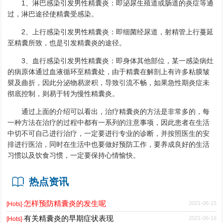
1、淋巴感染引发男性精囊炎：即泌尿生殖道或肠道的炎症等通
过，淋巴途径使精囊受感染。
2、上行感染引发男性精囊炎：即细菌经尿道，射精管上行蔓延
至精囊所致，也是引发精囊炎的途径。
3、血行感染引发男性精囊炎：即身体其他部位，某一感染病灶
的病原体通过血液循环至精囊处，由于精囊在解剖上有许多粘膜皱
襞及曲折，因此分泌物易淤积，导致引流不畅，如果急性期炎症未
彻底控制，则易于转为慢性精囊炎。
通过上面的介绍可以看出，治疗精囊炎的方法是非常多的，每
一种方法在治疗的过程中都有一系列的注意事项，因此患者在生活
中切不可自己进行治疗，一定要进行专业的诊断，并按照医生的安
排进行医治，同时在生活中也要做好预防工作，要养成良好的生活
习惯以及饮食习惯，一定要保持心情愉快。
热点资讯
怎样预防精囊炎的发生呢
2021-06-15
[Hots]·
有关精囊炎的早期症状表现
2021-06-16
[Hots]·