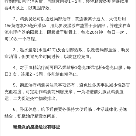
疗到症状完全消失后，再继续用要1～2周，慢性精囊炎则需继续用
要4周以上，以巩固疗效。
2、精囊炎还可以通过局部治疗，黄连素离子透入，大便后用
1‰黄连素20毫升灌肠，用此要浸湿纱布垫置于会阴部，并连接在直
流电理疗器的阳极上，阴极敷于耻骨上，每次20分钟，每日一次，
每10次一个疗程。
3，温水坐浴(水温42℃)及会阴部热敷，以改善局部血运，助炎
症消退，但要避免坐时间过长，以防盆腔充血。
4、对于血精治疗尚可用乙烯雌酚1毫克加强地松5毫克口服，每
日3 次，连服2～3周，多能使血精停止。
5、彻底治疗精囊炎注意事项还有，避免过多房事以减少性器官
充血程度，可定期作精囊前列腺按摩，一为增进前列腺及精囊血
运，二为促进炎性物质排出。
6、卧床休息，给予通便要务保持大便通畅，生活规律化 劳逸
结合，积极治疗精囊炎问题。
精囊炎的感染途径有哪些